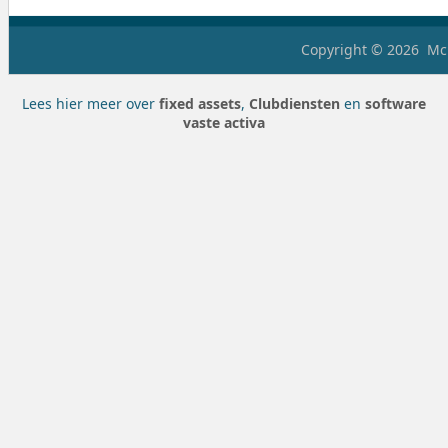
Copyright © 2026
McH
Lees hier meer over
fixed assets
,
Clubdiensten
en
software
vaste activa