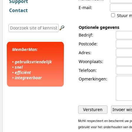
Support
E-mail:
Contact
Stuur mi
Optionele gegevens
Bedrijf:
Postcode:
MemberMan:
Adres:
Woonplaats:
• gebruiksvriendelijk
• snel
Telefoon:
• efficiënt
• integreerbaar
Opmerkingen:
McHil respecteert en beschermt uw pr
gebruikt voor het onderhouden van de 