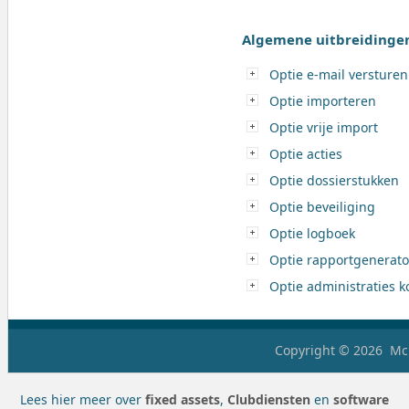
Algemene uitbreidinge
Optie e-mail versturen
Optie importeren
Optie vrije import
Optie acties
Optie dossierstukken
Optie beveiliging
Optie logboek
Optie rapportgenerato
Optie administraties k
Copyright © 2026
McH
Lees hier meer over
fixed assets
,
Clubdiensten
en
software