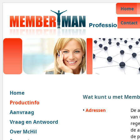
Home
Contact
Home
Wat kunt u met Memb
Productinfo
•
Adressen
De a
Aanvraag
van 
Vraag en Antwoord
rege
de a
Over McHil
de p