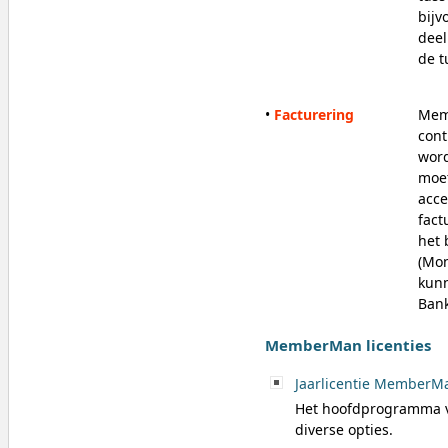
bijv
deel
de t
•
Facturering
Memb
cont
word
moet
acce
fac
het
(Mo
kunn
Bank
MemberMan licenties
Jaarlicentie MemberM
Het hoofdprogramma 
diverse opties.