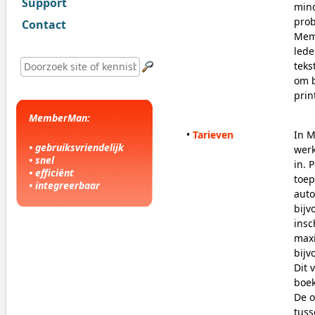
Support
mind
pro
Contact
Memb
lede
tek
om b
prin
MemberMan:
•
Tarieven
In M
• gebruiksvriendelijk
werk
• snel
in. 
• efficiënt
toep
• integreerbaar
auto
bijv
insc
maxi
bijv
Dit 
boe
De o
tuss